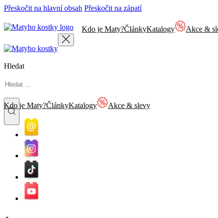
Přeskočit na hlavní obsah
Přeskočit na zápatí
Kdo je Maty?
Články
Katalogy
Akce & sl
Hledat
Kdo je Maty?
Články
Katalogy
Akce & slevy