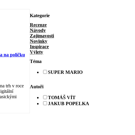
Kategorie
Recenze
Návody
Zajímavosti
Novinky
Inspirace
Výlety
a na poličku
Téma
SUPER MARIO
a trh v roce
Autoři
gitální
lasickými
TOMÁŠ VÍT
JAKUB POPELKA