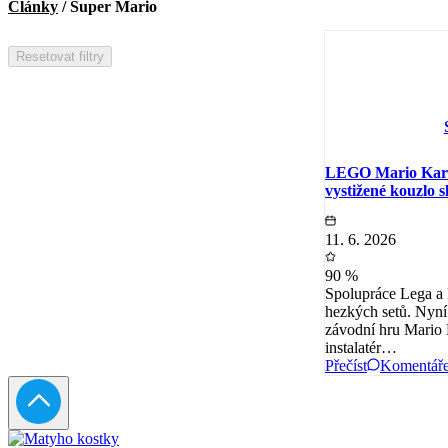
Články
/
Super Mario
Resetovat filtry
LEGO Mario Kart 
vystižené kouzlo s
11. 6. 2026
90 %
Spolupráce Lega a N
hezkých setů. Nyní
závodní hru Mario 
instalatér…
Přečíst
Komentář