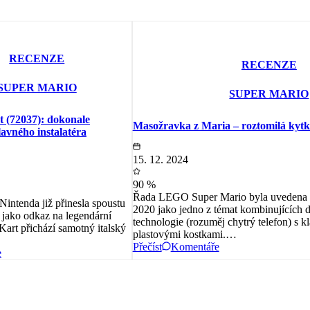
RECENZE
RECENZE
SUPER MARIO
SUPER MARIO
(72037): dokonale
Masožravka z Maria – roztomilá kytk
lavného instalatéra
15. 12. 2024
90 %
Řada LEGO Super Mario byla uvedena n
intenda již přinesla spoustu
2020 jako jedno z témat kombinujících di
 jako odkaz na legendární
technologie (rozuměj chytrý telefon) s k
Kart přichází samotný italský
plastovými kostkami.…
Přečíst
Komentáře
e