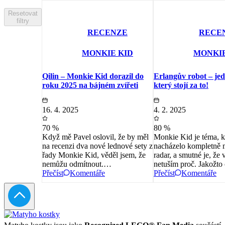
Resetovat
filtry
RECENZE
RECE
MONKIE KID
MONKIE
Qilin – Monkie Kid dorazil do
Erlangův robot – jed
roku 2025 na bájném zvířeti
který stojí za to!
16. 4. 2025
4. 2. 2025
70 %
80 %
Když mě Pavel oslovil, že by měl
Monkie Kid je téma, k
na recenzi dva nové lednové sety z
nacházelo kompletně
řady Monkie Kid, věděl jsem, že
radar, a smutné je, že 
nemůžu odmítnout.…
netuším proč. Jakožt
Přečíst
Komentáře
Přečíst
Komentáře