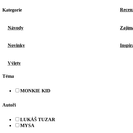
Recen
Kategorie
Návody
Zajíma
Novinky
Inspir
Výlety
Téma
MONKIE KID
Autoři
LUKÁŠ TUZAR
MYSA