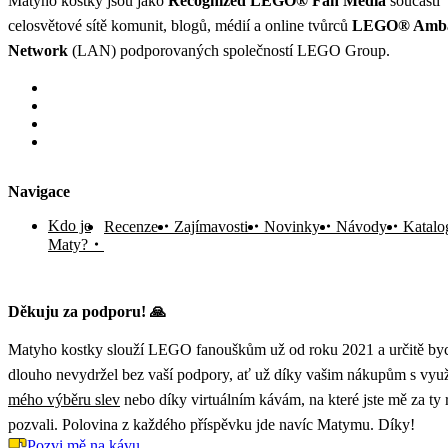
Matyho kostky jsou jako
Recognized LEGO® Fan Media
součástí
celosvětové sítě komunit, blogů, médií a online tvůrců
LEGO® Amba
Network
(LAN) podporovaných společností LEGO Group.
Navigace
Kdo je
Recenze
Zajímavosti
Novinky
Návody
Katalo
Maty?
Děkuju za podporu! 🙏
Matyho kostky slouží LEGO fanouškům už od roku 2021 a určitě byc
dlouho nevydržel bez vaší podpory, ať už díky vašim nákupům s vyu
mého výběru slev
nebo díky virtuálním kávám, na které jste mě za ty
pozvali. Polovina z každého příspěvku jde navíc Matymu. Díky!
Pozvi mě na kávu