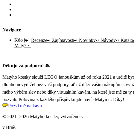
Navigace
Kdo je
Recenze
Zajímavosti
Novinky
Návody
Katalo
Maty?
Děkuju za podporu! 🙏
Matyho kostky slouží LEGO fanouškům už od roku 2021 a určitě byc
dlouho nevydržel bez vaší podpory, ať už díky vašim nákupům s vyu
mého výběru slev
nebo díky virtuálním kávám, na které jste mě za ty
pozvali. Polovina z každého příspěvku jde navíc Matymu. Díky!
Pozvi mě na kávu
© 2021–2026 Matyho kostky, vytvořeno s
v Brně.