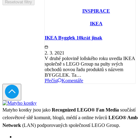
Resetovat filtry
INSPIRACE
IKEA
IKEA Bygglek 10krát jinak
2. 3. 2021
V druhé polovině loňského roku uvedla IKEA
společně s LEGO Group na pulty svých
obchodů novou řadu produktů s názvem
BYGGLEK. Ta…
Přečíst
Komentáře
Matyho kostky jsou jako
Recognized LEGO® Fan Media
součástí
celosvětové sítě komunit, blogů, médií a online tvůrců
LEGO® Amba
Network
(LAN) podporovaných společností LEGO Group.