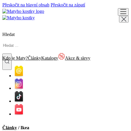
Přeskočit na hlavní obsah
Přeskočit na zápatí
Hledat
Kdo je Maty?
Články
Katalogy
Akce & slevy
Články
/
Ikea