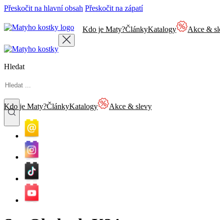
Přeskočit na hlavní obsah
Přeskočit na zápatí
Kdo je Maty?
Články
Katalogy
Akce & sl
Hledat
Kdo je Maty?
Články
Katalogy
Akce & slevy