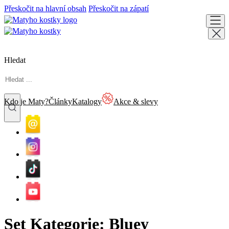
Přeskočit na hlavní obsah
Přeskočit na zápatí
Hledat
Kdo je Maty?
Články
Katalogy
Akce & slevy
Set Kategorie:
Bluey