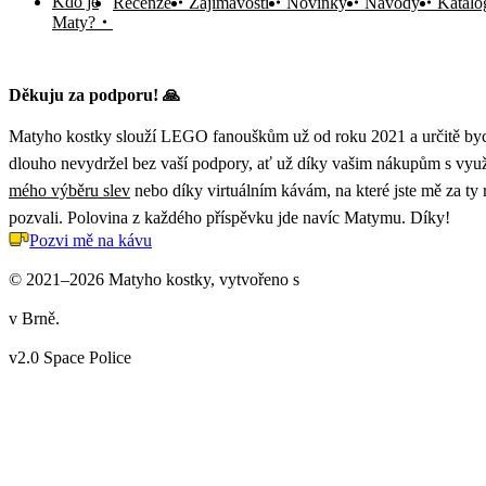
Kdo je
Recenze
Zajímavosti
Novinky
Návody
Katalo
Maty?
Děkuju za podporu! 🙏
Matyho kostky slouží LEGO fanouškům už od roku 2021 a určitě byc
dlouho nevydržel bez vaší podpory, ať už díky vašim nákupům s vyu
mého výběru slev
nebo díky virtuálním kávám, na které jste mě za ty
pozvali. Polovina z každého příspěvku jde navíc Matymu. Díky!
Pozvi mě na kávu
© 2021–2026 Matyho kostky, vytvořeno s
v Brně.
v2.0 Space Police