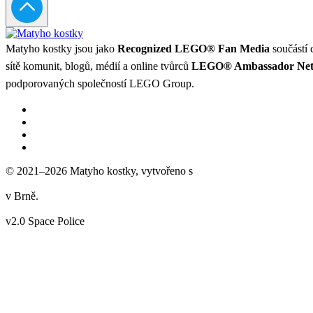
Matyho kostky jsou jako
Recognized LEGO® Fan Media
součástí 
sítě komunit, blogů, médií a online tvůrců
LEGO® Ambassador Ne
podporovaných společností LEGO Group.
© 2021–2026 Matyho kostky, vytvořeno s
v Brně.
v2.0 Space Police