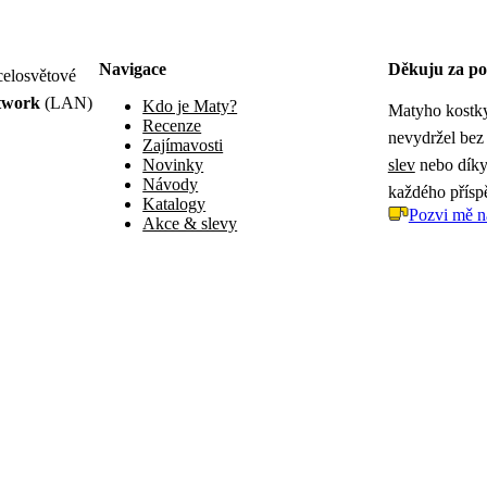
Navigace
Děkuju za po
celosvětové
twork
(LAN)
Kdo je Maty?
Matyho kostky
Recenze
nevydržel bez
Zajímavosti
Novinky
slev
nebo díky 
Návody
každého přísp
Katalogy
Pozvi mě n
Akce & slevy