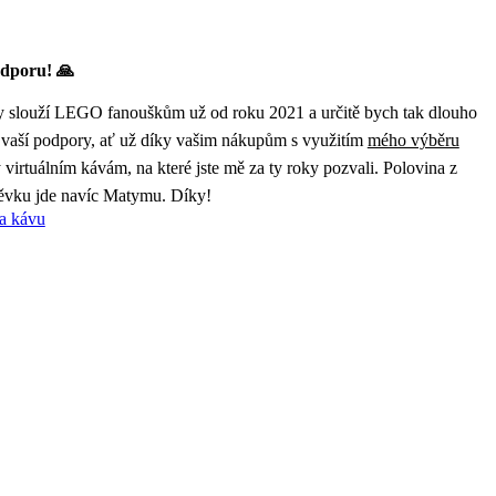
dporu! 🙏
 slouží LEGO fanouškům už od roku 2021 a určitě bych tak dlouho
 vaší podpory, ať už díky vašim nákupům s využitím
mého výběru
virtuálním kávám, na které jste mě za ty roky pozvali. Polovina z
ěvku jde navíc Matymu. Díky!
a kávu