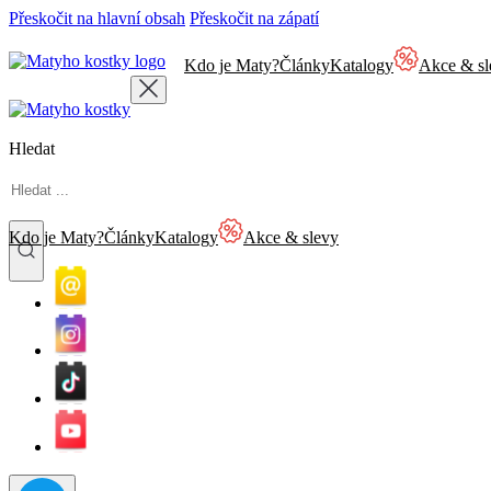
Přeskočit na hlavní obsah
Přeskočit na zápatí
Kdo je Maty?
Články
Katalogy
Akce & sl
Hledat
Kdo je Maty?
Články
Katalogy
Akce & slevy