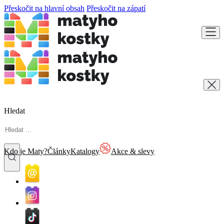
Přeskočit na hlavní obsah
Přeskočit na zápatí
Hledat
Kdo je Maty?
Články
Katalogy
Akce & slevy