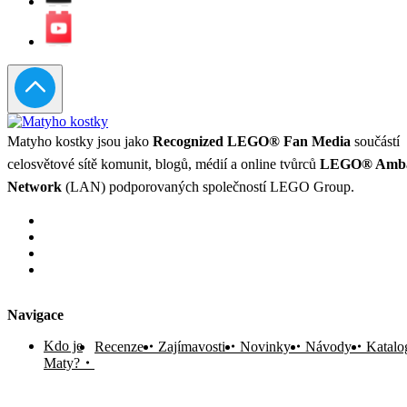
Matyho kostky jsou jako
Recognized LEGO® Fan Media
součástí
celosvětové sítě komunit, blogů, médií a online tvůrců
LEGO® Amba
Network
(LAN) podporovaných společností LEGO Group.
Navigace
Kdo je
Recenze
Zajímavosti
Novinky
Návody
Katalo
Maty?