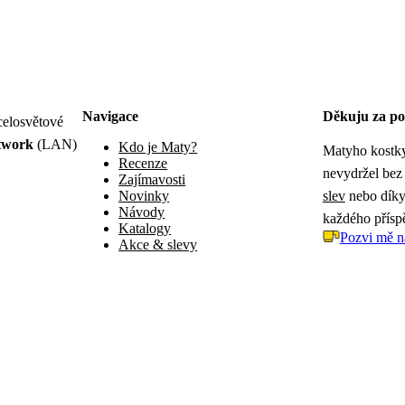
Navigace
Děkuju za po
celosvětové
twork
(LAN)
Kdo je Maty?
Matyho kostky
Recenze
nevydržel bez
Zajímavosti
Novinky
slev
nebo díky 
Návody
každého přísp
Katalogy
Pozvi mě n
Akce & slevy