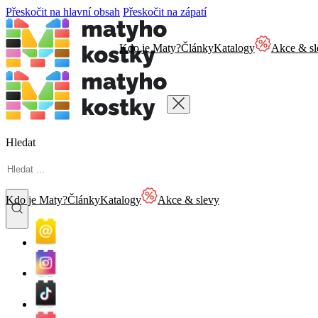
Přeskočit na hlavní obsah
Přeskočit na zápatí
Kdo je Maty?
Články
Katalogy
Akce & sl
Hledat
Kdo je Maty?
Články
Katalogy
Akce & slevy