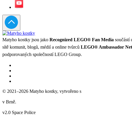
Matyho kostky jsou jako
Recognized LEGO® Fan Media
součástí 
sítě komunit, blogů, médií a online tvůrců
LEGO® Ambassador Ne
podporovaných společností LEGO Group.
© 2021–2026 Matyho kostky, vytvořeno s
v Brně.
v2.0 Space Police