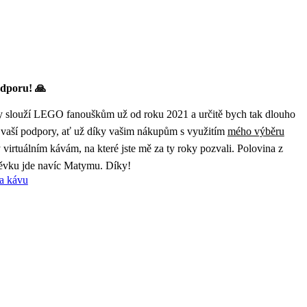
dporu! 🙏
 slouží LEGO fanouškům už od roku 2021 a určitě bych tak dlouho
 vaší podpory, ať už díky vašim nákupům s využitím
mého výběru
virtuálním kávám, na které jste mě za ty roky pozvali. Polovina z
ěvku jde navíc Matymu. Díky!
a kávu