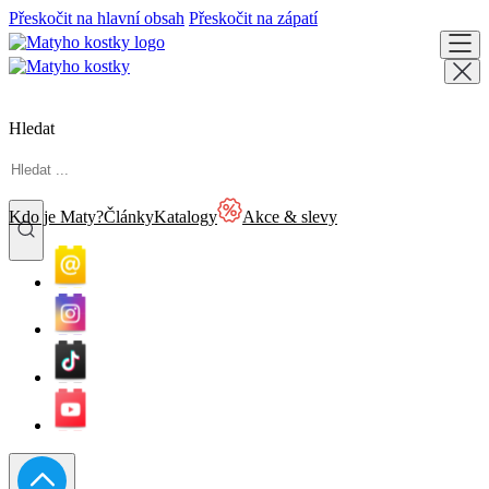
Přeskočit na hlavní obsah
Přeskočit na zápatí
Hledat
Kdo je Maty?
Články
Katalogy
Akce & slevy