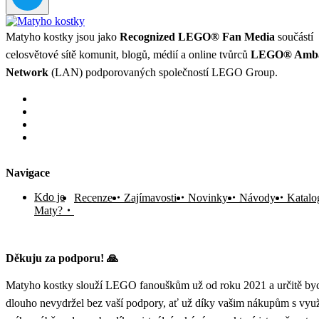
Matyho kostky jsou jako
Recognized LEGO® Fan Media
součástí
celosvětové sítě komunit, blogů, médií a online tvůrců
LEGO® Amba
Network
(LAN) podporovaných společností LEGO Group.
Navigace
Kdo je
Recenze
Zajímavosti
Novinky
Návody
Katalo
Maty?
Děkuju za podporu! 🙏
Matyho kostky slouží LEGO fanouškům už od roku 2021 a určitě byc
dlouho nevydržel bez vaší podpory, ať už díky vašim nákupům s vyu