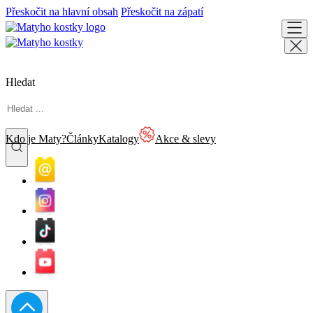
Přeskočit na hlavní obsah
Přeskočit na zápatí
Hledat
Kdo je Maty?
Články
Katalogy
Akce & slevy