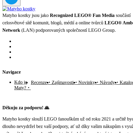
Matyho kostky jsou jako
Recognized LEGO® Fan Media
součástí
celosvětové sítě komunit, blogů, médií a online tvůrců
LEGO® Amba
Network
(LAN) podporovaných společností LEGO Group.
Navigace
Kdo je
Recenze
Zajímavosti
Novinky
Návody
Katalo
Maty?
Děkuju za podporu! 🙏
Matyho kostky slouží LEGO fanouškům už od roku 2021 a určitě byc
dlouho nevydržel bez vaší podpory, ať už díky vašim nákupům s vyu