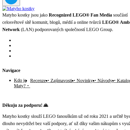
Matyho kostky jsou jako
Recognized LEGO® Fan Media
součástí
celosvětové sítě komunit, blogů, médií a online tvůrců
LEGO® Amba
Network
(LAN) podporovaných společností LEGO Group.
Navigace
Kdo je
Recenze
Zajímavosti
Novinky
Návody
Katalo
Maty?
Děkuju za podporu! 🙏
Matyho kostky slouží LEGO fanouškům už od roku 2021 a určitě byc
dlouho nevydržel bez vaší podpory, ať už díky vašim nákupům s vyu