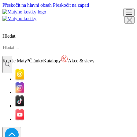
Přeskočit na hlavní obsah
Přeskočit na zápatí
Hledat
Kdo je Maty?
Články
Katalogy
Akce & slevy