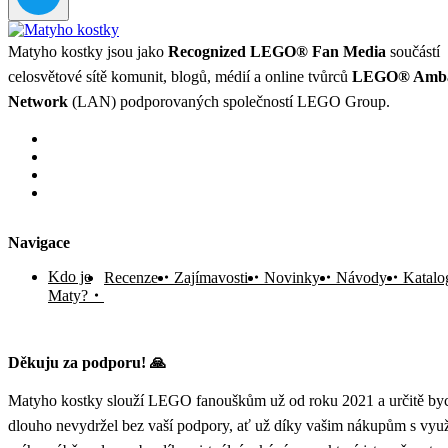
Matyho kostky jsou jako
Recognized LEGO® Fan Media
součástí
celosvětové sítě komunit, blogů, médií a online tvůrců
LEGO® Amba
Network
(LAN) podporovaných společností LEGO Group.
Navigace
Kdo je
Recenze
Zajímavosti
Novinky
Návody
Katalo
Maty?
Děkuju za podporu! 🙏
Matyho kostky slouží LEGO fanouškům už od roku 2021 a určitě byc
dlouho nevydržel bez vaší podpory, ať už díky vašim nákupům s vyu