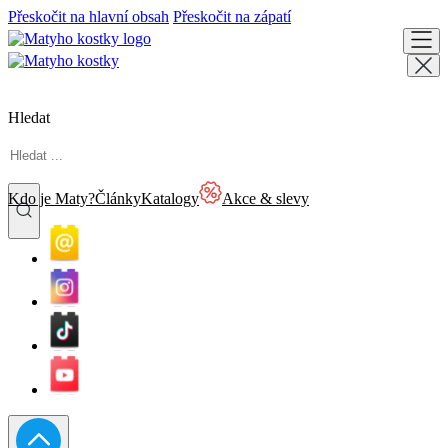
Přeskočit na hlavní obsah
Přeskočit na zápatí
Hledat
Kdo je Maty?
Články
Katalogy
Akce & slevy