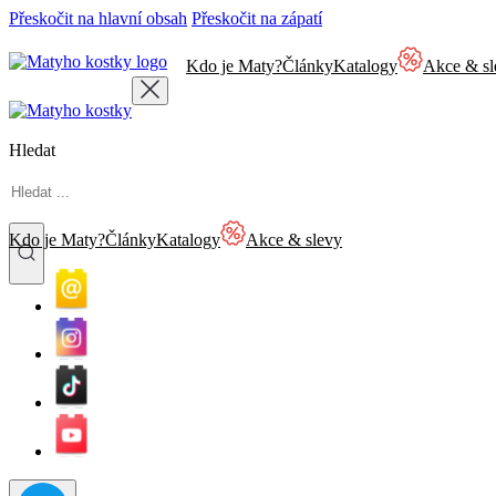
Přeskočit na hlavní obsah
Přeskočit na zápatí
Kdo je Maty?
Články
Katalogy
Akce & sl
Hledat
Kdo je Maty?
Články
Katalogy
Akce & slevy