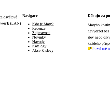
Navigace
Děkuju za po
celosvětové
twork
(LAN)
Kdo je Maty?
Matyho kostky
Recenze
nevydržel bez
Zajímavosti
Novinky
slev
nebo díky 
Návody
každého přísp
Katalogy
Pozvi mě n
Akce & slevy