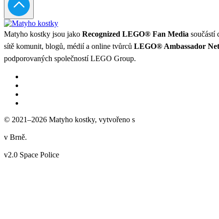
Matyho kostky jsou jako
Recognized LEGO® Fan Media
součástí 
sítě komunit, blogů, médií a online tvůrců
LEGO® Ambassador Ne
podporovaných společností LEGO Group.
© 2021–2026 Matyho kostky, vytvořeno s
v Brně.
v2.0 Space Police