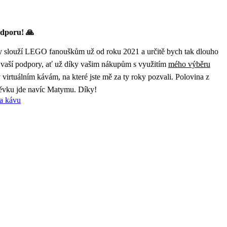
dporu! 🙏
 slouží LEGO fanouškům už od roku 2021 a určitě bych tak dlouho
 vaší podpory, ať už díky vašim nákupům s využitím
mého výběru
virtuálním kávám, na které jste mě za ty roky pozvali. Polovina z
ěvku jde navíc Matymu. Díky!
a kávu