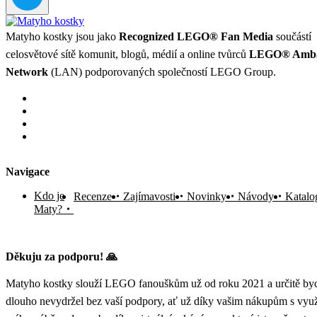
Matyho kostky jsou jako
Recognized LEGO® Fan Media
součástí
celosvětové sítě komunit, blogů, médií a online tvůrců
LEGO® Amba
Network
(LAN) podporovaných společností LEGO Group.
Navigace
Kdo je
Recenze
Zajímavosti
Novinky
Návody
Katalo
Maty?
Děkuju za podporu! 🙏
Matyho kostky slouží LEGO fanouškům už od roku 2021 a určitě byc
dlouho nevydržel bez vaší podpory, ať už díky vašim nákupům s vyu