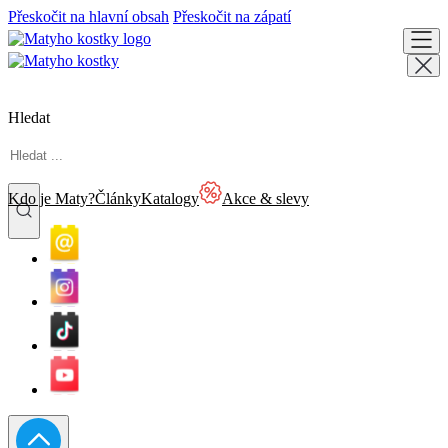
Přeskočit na hlavní obsah
Přeskočit na zápatí
Hledat
Kdo je Maty?
Články
Katalogy
Akce & slevy