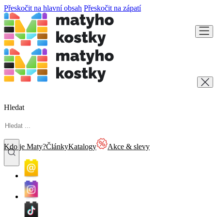
Přeskočit na hlavní obsah
Přeskočit na zápatí
Hledat
Kdo je Maty?
Články
Katalogy
Akce & slevy