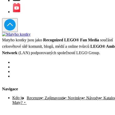
Matyho kostky jsou jako
Recognized LEGO® Fan Media
součástí
celosvětové sítě komunit, blogů, médií a online tvůrců
LEGO® Amba
Network
(LAN) podporovaných společností LEGO Group.
Navigace
Kdo je
Recenze
Zajímavosti
Novinky
Návody
Katalo
Maty?