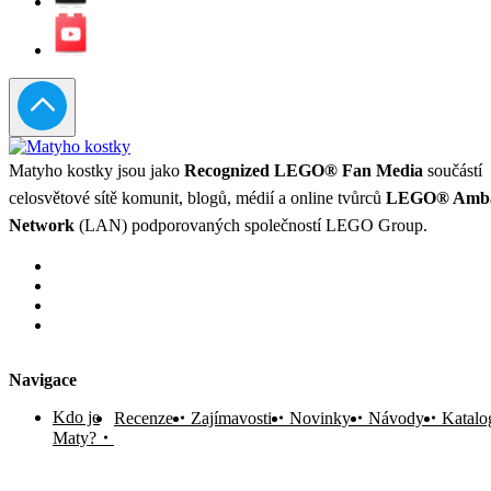
Matyho kostky jsou jako
Recognized LEGO® Fan Media
součástí
celosvětové sítě komunit, blogů, médií a online tvůrců
LEGO® Amba
Network
(LAN) podporovaných společností LEGO Group.
Navigace
Kdo je
Recenze
Zajímavosti
Novinky
Návody
Katalo
Maty?