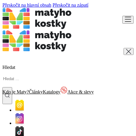
Přeskočit na hlavní obsah
Přeskočit na zápatí
Hledat
Kdo je Maty?
Články
Katalogy
Akce & slevy