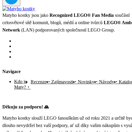
Matyho kostky jsou jako
Recognized LEGO® Fan Media
součástí
celosvětové sítě komunit, blogů, médií a online tvůrců
LEGO® Amba
Network
(LAN) podporovaných společností LEGO Group.
Navigace
Kdo je
Recenze
Zajímavosti
Novinky
Návody
Katalo
Maty?
Děkuju za podporu! 🙏
Matyho kostky slouží LEGO fanouškům už od roku 2021 a určitě byc
dlouho nevydržel bez vaší podpory, ať už díky vašim nákupům s vyu