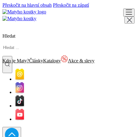
Přeskočit na hlavní obsah
Přeskočit na zápatí
Hledat
Kdo je Maty?
Články
Katalogy
Akce & slevy