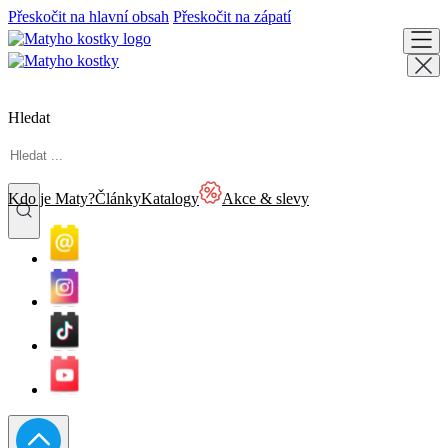
Přeskočit na hlavní obsah
Přeskočit na zápatí
Hledat
Kdo je Maty?
Články
Katalogy
Akce & slevy