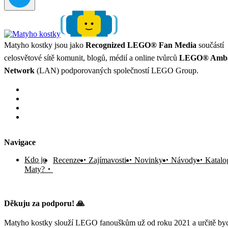
Matyho kostky jsou jako
Recognized LEGO® Fan Media
součástí
celosvětové sítě komunit, blogů, médií a online tvůrců
LEGO® Amba
Network
(LAN) podporovaných společností LEGO Group.
Navigace
Kdo je
Recenze
Zajímavosti
Novinky
Návody
Katalo
Maty?
Děkuju za podporu! 🙏
Matyho kostky slouží LEGO fanouškům už od roku 2021 a určitě byc