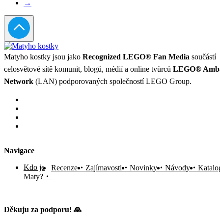
→
Matyho kostky jsou jako
Recognized LEGO® Fan Media
součástí
celosvětové sítě komunit, blogů, médií a online tvůrců
LEGO® Amba
Network
(LAN) podporovaných společností LEGO Group.
Navigace
Kdo je
Recenze
Zajímavosti
Novinky
Návody
Katalo
Maty?
Děkuju za podporu! 🙏