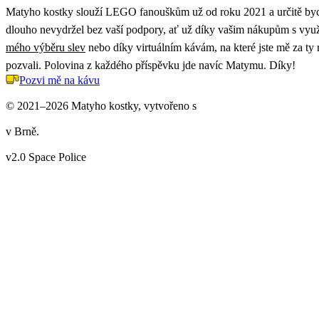
Matyho kostky slouží LEGO fanouškům už od roku 2021 a určitě byc
dlouho nevydržel bez vaší podpory, ať už díky vašim nákupům s vyu
mého výběru slev
nebo díky virtuálním kávám, na které jste mě za ty
pozvali. Polovina z každého příspěvku jde navíc Matymu. Díky!
Pozvi mě na kávu
© 2021–2026 Matyho kostky, vytvořeno s
v Brně.
v2.0 Space Police