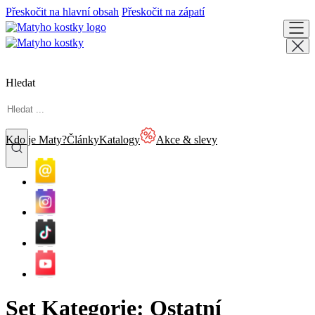
Přeskočit na hlavní obsah
Přeskočit na zápatí
Hledat
Kdo je Maty?
Články
Katalogy
Akce & slevy
Set Kategorie:
Ostatní