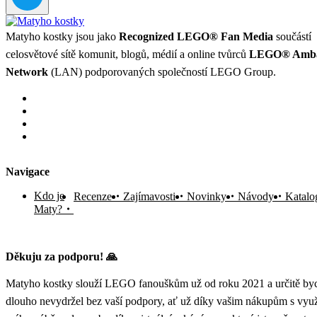
Matyho kostky jsou jako
Recognized LEGO® Fan Media
součástí
celosvětové sítě komunit, blogů, médií a online tvůrců
LEGO® Amba
Network
(LAN) podporovaných společností LEGO Group.
Navigace
Kdo je
Recenze
Zajímavosti
Novinky
Návody
Katalo
Maty?
Děkuju za podporu! 🙏
Matyho kostky slouží LEGO fanouškům už od roku 2021 a určitě byc
dlouho nevydržel bez vaší podpory, ať už díky vašim nákupům s vyu