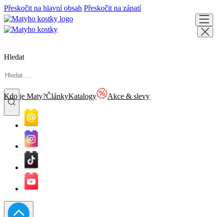
Přeskočit na hlavní obsah
Přeskočit na zápatí
Hledat
Kdo je Maty?
Články
Katalogy
Akce & slevy