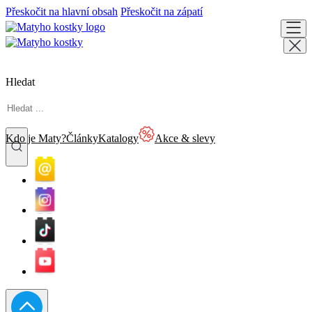
Přeskočit na hlavní obsah
Přeskočit na zápatí
Hledat
Kdo je Maty?
Články
Katalogy
Akce & slevy