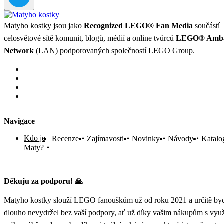
Matyho kostky jsou jako
Recognized LEGO® Fan Media
součástí
celosvětové sítě komunit, blogů, médií a online tvůrců
LEGO® Amba
Network
(LAN) podporovaných společností LEGO Group.
Navigace
Kdo je
Recenze
Zajímavosti
Novinky
Návody
Katalo
Maty?
Děkuju za podporu! 🙏
Matyho kostky slouží LEGO fanouškům už od roku 2021 a určitě byc
dlouho nevydržel bez vaší podpory, ať už díky vašim nákupům s vyu