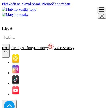
Přeskočit na hlavní obsah
Přeskočit na zápatí
Hledat
Kdo je Maty?
Články
Katalogy
Akce & slevy