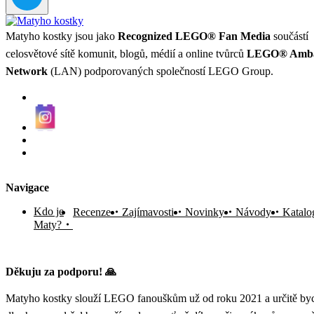
Matyho kostky jsou jako
Recognized LEGO® Fan Media
součástí
celosvětové sítě komunit, blogů, médií a online tvůrců
LEGO® Amba
Network
(LAN) podporovaných společností LEGO Group.
Navigace
Kdo je
Recenze
Zajímavosti
Novinky
Návody
Katalo
Maty?
Děkuju za podporu! 🙏
Matyho kostky slouží LEGO fanouškům už od roku 2021 a určitě byc