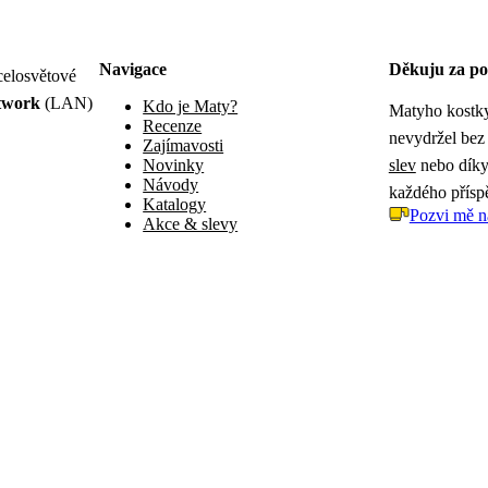
Navigace
Děkuju za po
celosvětové
twork
(LAN)
Kdo je Maty?
Matyho kostky
Recenze
nevydržel bez
Zajímavosti
Novinky
slev
nebo díky 
Návody
každého přísp
Katalogy
Pozvi mě n
Akce & slevy