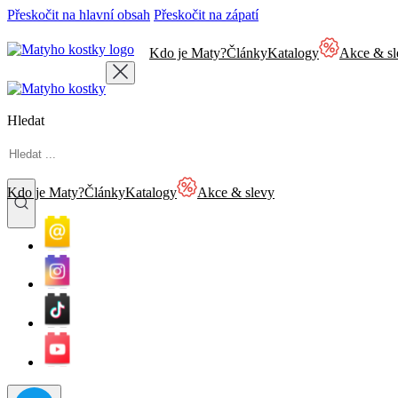
Přeskočit na hlavní obsah
Přeskočit na zápatí
Kdo je Maty?
Články
Katalogy
Akce & sl
Hledat
Kdo je Maty?
Články
Katalogy
Akce & slevy