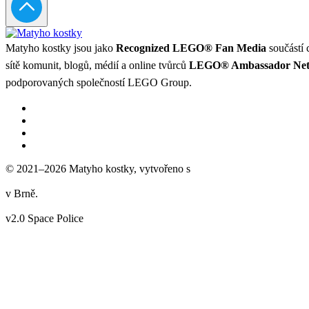
Matyho kostky jsou jako
Recognized LEGO® Fan Media
součástí 
sítě komunit, blogů, médií a online tvůrců
LEGO® Ambassador Ne
podporovaných společností LEGO Group.
© 2021–2026 Matyho kostky, vytvořeno s
v Brně.
v2.0 Space Police