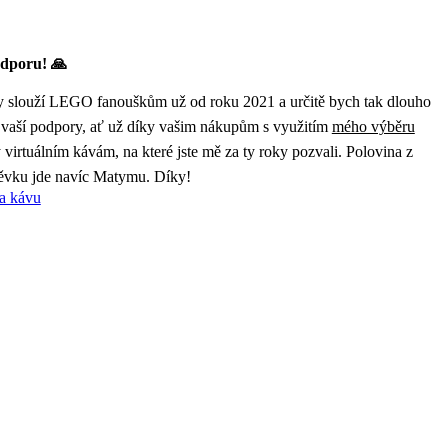
dporu! 🙏
 slouží LEGO fanouškům už od roku 2021 a určitě bych tak dlouho
 vaší podpory, ať už díky vašim nákupům s využitím
mého výběru
virtuálním kávám, na které jste mě za ty roky pozvali. Polovina z
ěvku jde navíc Matymu. Díky!
a kávu