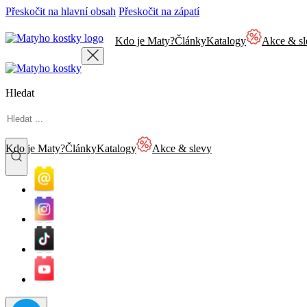
Přeskočit na hlavní obsah
Přeskočit na zápatí
Kdo je Maty?
Články
Katalogy
Akce & sl
Hledat
Kdo je Maty?
Články
Katalogy
Akce & slevy