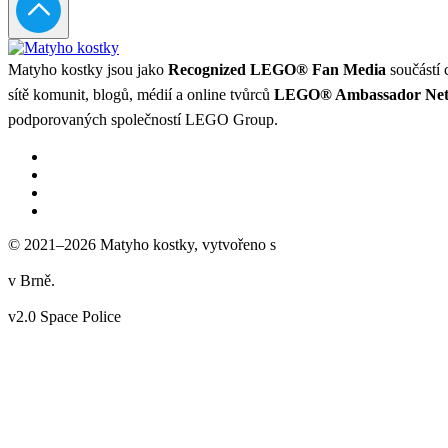
Matyho kostky jsou jako
Recognized LEGO® Fan Media
součástí 
sítě komunit, blogů, médií a online tvůrců
LEGO® Ambassador Ne
podporovaných společností LEGO Group.
© 2021–2026 Matyho kostky, vytvořeno s
v Brně.
v2.0 Space Police