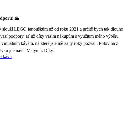
dporu! 🙏
 slouží LEGO fanouškům už od roku 2021 a určitě bych tak dlouho
 vaší podpory, ať už díky vašim nákupům s využitím
mého výběru
virtuálním kávám, na které jste mě za ty roky pozvali. Polovina z
ěvku jde navíc Matymu. Díky!
a kávu