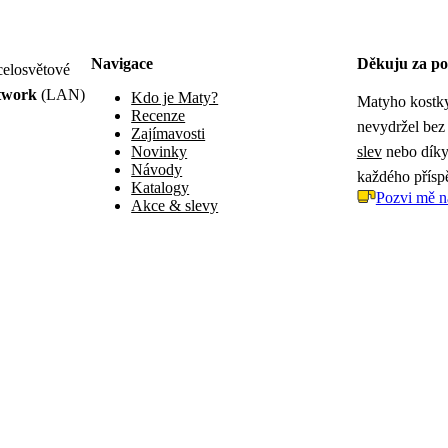
Navigace
Děkuju za po
celosvětové
twork
(LAN)
Kdo je Maty?
Matyho kostky
Recenze
nevydržel bez
Zajímavosti
Novinky
slev
nebo díky 
Návody
každého přísp
Katalogy
Pozvi mě n
Akce & slevy