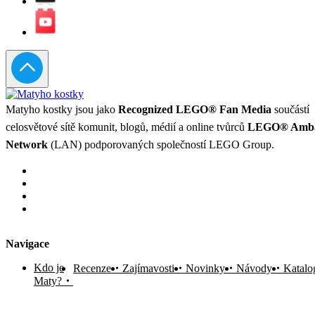
Matyho kostky jsou jako
Recognized LEGO® Fan Media
součástí
celosvětové sítě komunit, blogů, médií a online tvůrců
LEGO® Amba
Network
(LAN) podporovaných společností LEGO Group.
Navigace
Kdo je
Recenze
Zajímavosti
Novinky
Návody
Katalo
Maty?