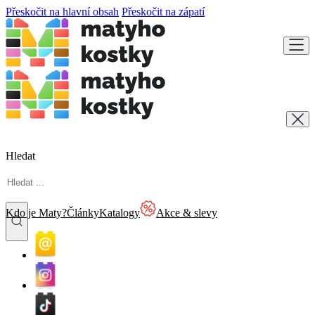
Přeskočit na hlavní obsah
Přeskočit na zápatí
Hledat
Kdo je Maty?
Články
Katalogy
Akce & slevy